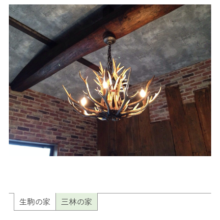
生駒の家
三林の家