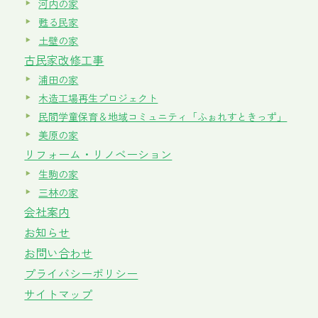
河内の家
甦る民家
土壁の家
古民家改修工事
浦田の家
木造工場再生プロジェクト
民間学童保育＆地域コミュニティ「ふぉれすときっず」
美原の家
リフォーム・リノベーション
生駒の家
三林の家
会社案内
お知らせ
お問い合わせ
プライバシーポリシー
サイトマップ