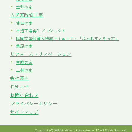
土壁の家
古民家改修工事
浦田の家
木造工場再生プロジェクト
民間学童保育＆地域コミュニティ「ふぉれすときっず」
美原の家
リフォーム・リノベーション
生駒の家
三林の家
会社案内
お知らせ
お問い合わせ
プライバシーポリシー
サイトマップ
Copyright (C) 2026 Nishikitenichikensetsu co.LTD All Rights Reserved.