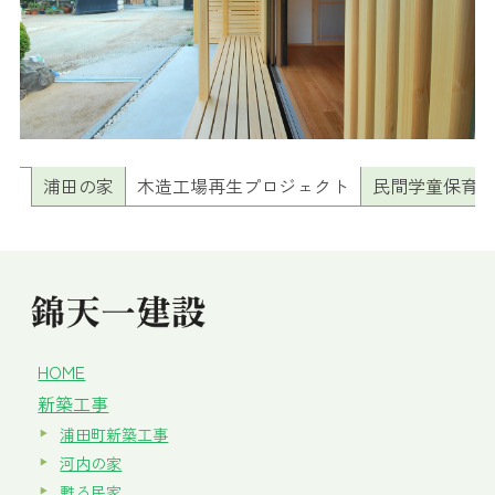
浦田の家
木造工場再生プロジェクト
民間学童保育
HOME
新築工事
浦田町新築工事
河内の家
甦る民家