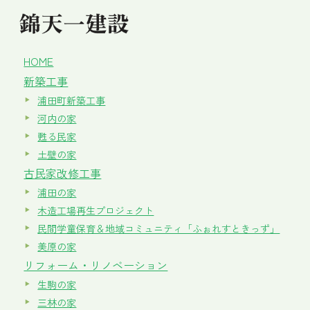
HOME
新築工事
浦田町新築工事
河内の家
甦る民家
土壁の家
古民家改修工事
浦田の家
木造工場再生プロジェクト
民間学童保育＆地域コミュニティ「ふぉれすときっず」
美原の家
リフォーム・リノベーション
生駒の家
三林の家